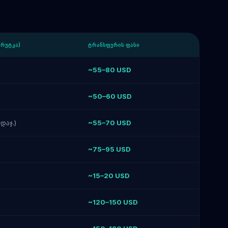
ᲨᲠᲣᲢᲙᲐ)
ᲢᲠᲐᲜᲡᲤᲔᲠᲘᲡ ᲤᲐᲡᲘ
~55–80 USD
~50–60 USD
დაჯ.)
~55–70 USD
~75–95 USD
~15–20 USD
~120–150 USD