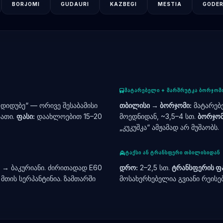
BORJOMI
GUDAURI
KAZBEGI
MESTIA
GODER
ᲛᲐᲢᲐᲠᲔᲑᲔᲚᲘ + ᲛᲐᲠᲨᲠᲣᲢᲙᲐ ᲑᲝᲠᲯᲝᲛ
„დიდუბე“ — ორივე შესაბამისი
თბილისი → ბორჯომი:
მატარებ
აათი.
ფასი:
დაახლოებით 15–20
მოედნიდან, ~3,5–4 სთ.
ბორჯომ
„კუკუშკა“ ამჟამად არ მუშაობს.
ᲢᲐᲥᲡᲘ ᲐᲜ ᲢᲠᲐᲜᲡᲤᲔᲠᲘ ᲗᲑᲘᲚᲘᲡᲘᲓᲐᲜ
 → ბაკურიანი. ძირითადად E60
დრო:
2–2,5 სთ.
ტრანსფერის ფა
მთის სერპანტინია. ზამთარში
მოსახერხებელია გვიანი რეისებ