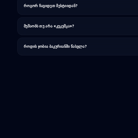
ᲠᲝᲒᲝᲠ ᲩᲐᲕᲘᲓᲔᲗ ᲛᲔᲡᲢᲘᲘᲓᲐᲜ?
360 კმ, ~5–6 სთ მანქანით (~$180–220) ან 9–10 სთ მარშრუტკებით
ᲛᲣᲨᲐᲝᲑᲡ ᲗᲣ ᲐᲠᲐ «ᲙᲣᲙᲣᲨᲙᲐ»?
არა, მატარებელი ამჟამად არ ფუნქციონირებს. ბორჯომიდან — მა
ᲠᲝᲓᲘᲡ ᲯᲝᲑᲘᲐ ᲑᲐᲙᲣᲠᲘᲐᲜᲨᲘ ᲬᲐᲡᲕᲚᲐ?
ზამთარში თხილამურებისთვის, ზაფხულში სიგრილისთვის, შემოდგ