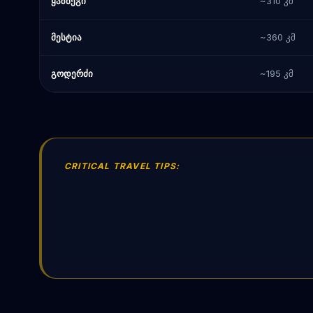
ყაზბეგი
~310 კმ
მესტია
~360 კმ
გოდერძი
~195 კმ
CRITICAL TRAVEL TIPS: