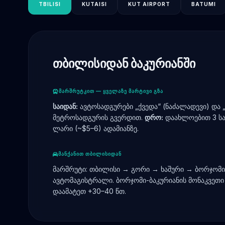
TBILISI
KUTAISI
KUT AIRPORT
BATUMI
ᲗᲑᲘᲚᲘᲡᲘᲓᲐᲜ ᲑᲐᲙᲣᲠᲘᲐᲜᲨᲘ
ᲛᲐᲠᲨᲠᲣᲢᲙᲘᲗ — ᲧᲕᲔᲚᲐᲖᲔ ᲛᲐᲠᲢᲘᲕᲘ ᲒᲖᲐ
საიდან:
ავტოსადგურები „ქვედა“ (ნაძალადევი) და 
მეტროსადგურის გვერდით.
დრო:
დაახლოებით 3 ს
ლარი (~$5–6) ადამიანზე.
ᲛᲐᲜᲥᲐᲜᲘᲗ ᲗᲑᲘᲚᲘᲡᲘᲓᲐᲜ
მარშრუტი: თბილისი → გორი → ხაშური → ბორჯომი
ავტომაგისტრალი. ბორჯომი-ბაკურიანის მონაკვეთი 
დაამატეთ +30–40 წთ.