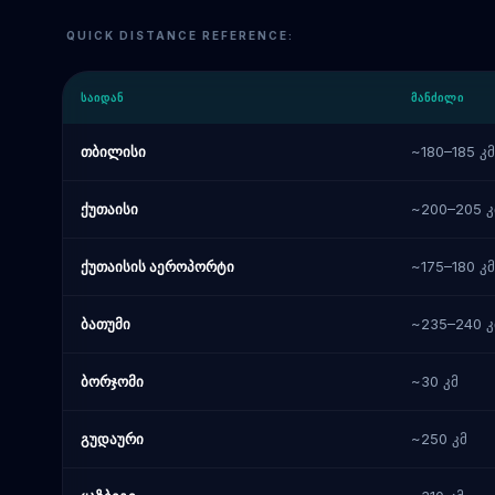
QUICK DISTANCE REFERENCE:
ᲡᲐᲘᲓᲐᲜ
ᲛᲐᲜᲫᲘᲚᲘ
თბილისი
~180–185 კმ
ქუთაისი
~200–205 კ
ქუთაისის აეროპორტი
~175–180 კმ
ბათუმი
~235–240 კ
ბორჯომი
~30 კმ
გუდაური
~250 კმ