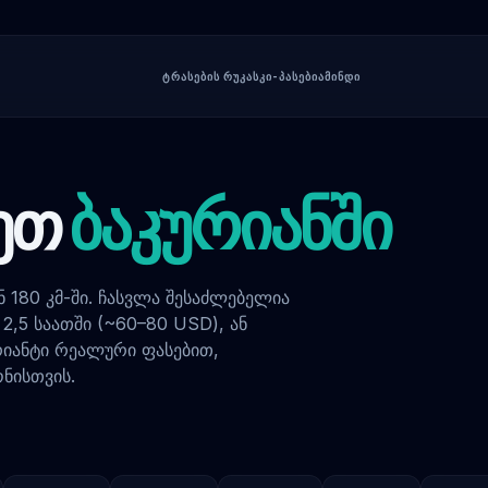
ᲢᲠᲐᲡᲔᲑᲘᲡ ᲠᲣᲙᲐ
ᲡᲙᲘ-ᲞᲐᲡᲔᲑᲘ
ᲐᲛᲘᲜᲓᲘ
ᲔᲗ
ᲑᲐᲙᲣᲠᲘᲐᲜᲨᲘ
180 კმ-ში. ჩასვლა შესაძლებელია
2,5 საათში (~60–80 USD), ან
რიანტი რეალური ფასებით,
ნისთვის.