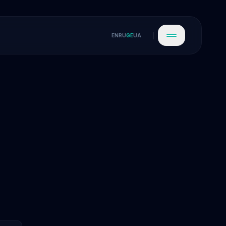
EN
RU
GE
UA